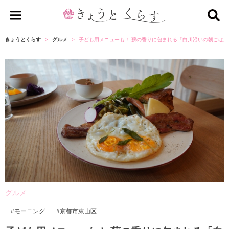
き
ょ
きょうとくらす
グルメ
子ども用メニューも！ 薪の香りに包まれる「白川沿いの朝ごは
う
と
く
ら
す
グルメ
モーニング
京都市東山区