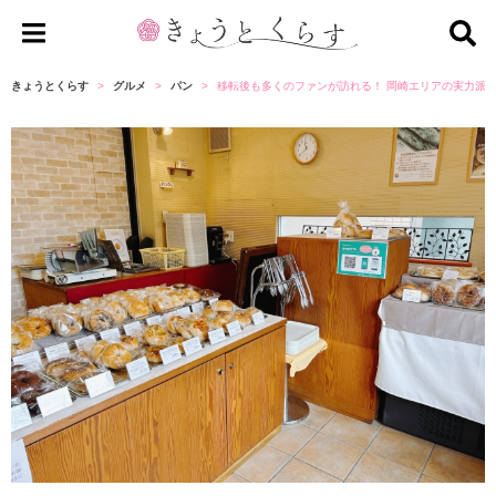
き
ょ
きょうとくらす
グルメ
パン
移転後も多くのファンが訪れる！ 岡崎エリアの実力派
う
と
く
ら
す