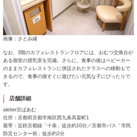
画像：さとみ縁
なお、3階のカフェレストランフロアには、おむつ交換台が
ある個室の授乳室を完備。さらに、食事の後はベビーカー
のままカフェレストランに併設されたテラスへの移動もで
きるので、食事の後すぐに遊びたい元気な子にぴったりで
す。
店舗詳細
atelier京ばあむ
住所：京都府京都市南区西九条高畠町1
最寄：近鉄京都線「十条」徒歩約10分／京都市バス「市民
防災センター前」徒歩約2分