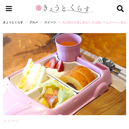
き
ょ
きょうとくらす
グルメ
スイーツ
大人気分を楽しめる♡ 大人気バームクーヘン店か
う
と
く
ら
す
スイーツ