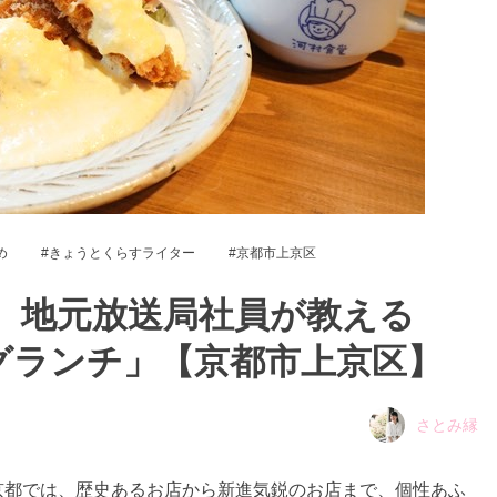
め
きょうとくらすライター
京都市上京区
 地元放送局社員が教える
グランチ」【京都市上京区】
さとみ縁
京都では、歴史あるお店から新進気鋭のお店まで、個性あふ