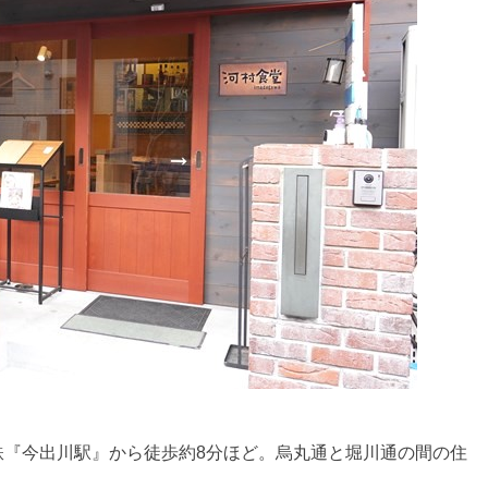
鉄『今出川駅』から徒歩約8分ほど。烏丸通と堀川通の間の住