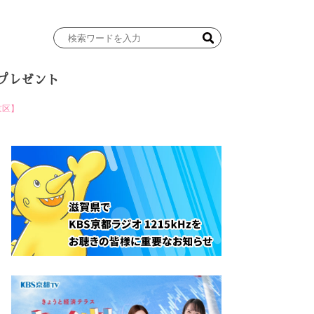
検
索
ワ
プレゼント
ー
ド
京区】
を
入
力