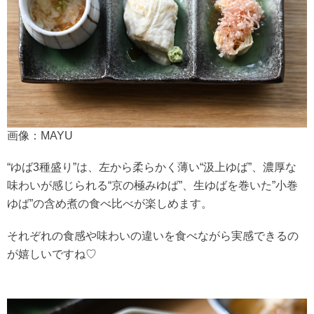
画像：MAYU
“ゆば3種盛り”は、左から柔らかく薄い“汲上ゆば”、濃厚な
味わいが感じられる“京の極みゆば”、生ゆばを巻いた”小巻
ゆば”の含め煮の食べ比べが楽しめます。
それぞれの食感や味わいの違いを食べながら実感できるの
が嬉しいですね♡