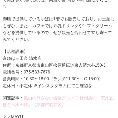
♡
御膳で提供しているゆばは1階でも販売しており、お土産に
もぜひ。また、カフェでは豆乳ドリンクやソフトクリーム
などを提供しているので、ぜひ観光と合わせて立ち寄って
みてください。
【店舗詳細】
京ゆば三田久 清水店
住所：京都府京都市東山区松原通広道東入清水4-150-3
電話番号：075-533-7676
営業時間：10:30〜18:00（ランチ11:30〜L.O.15:00）
定休日：不定休 ※インスタグラムにてご確認を
関連記事：
嵐山の外さない名物グルメ♡ 行列店の「京丼五
種食べ比べ膳」【京都市右京区】
文／MAYU