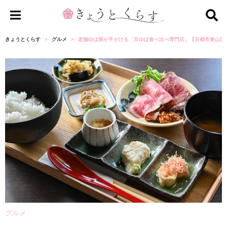
き
ょ
きょうとくらす
グルメ
老舗ゆば屋が手がける「京ゆば食べ比べ専門店」【京都市東山区
う
と
く
ら
す
グルメ