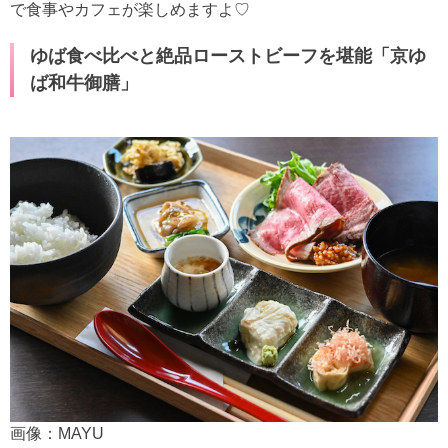
で食事やカフェが楽しめますよ♡
ゆば食べ比べと絶品ローストビーフを堪能「京ゆ
ば和牛御膳」
画像：MAYU