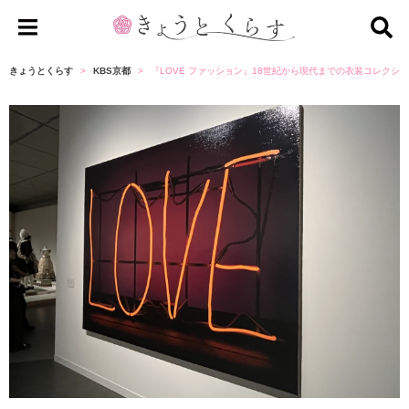
き
ょ
きょうとくらす
KBS京都
『LOVE ファッション』18世紀から現代までの衣装コレクシ
う
と
く
ら
す