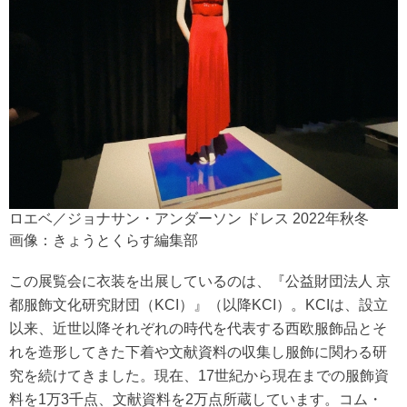
ロエベ／ジョナサン・アンダーソン ドレス 2022年秋冬
画像：きょうとくらす編集部
この展覧会に衣装を出展しているのは、『公益財団法人 京
都服飾文化研究財団（KCI）』（以降KCI）。KCIは、設立
以来、近世以降それぞれの時代を代表する西欧服飾品とそ
れを造形してきた下着や文献資料の収集し服飾に関わる研
究を続けてきました。現在、17世紀から現在までの服飾資
料を1万3千点、文献資料を2万点所蔵しています。コム・