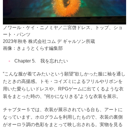
ノワール・ケイ・ニノミヤ／二宮啓ドレス、トップ、ショ
ート・パンツ
2023年秋冬 株式会社コム デ ギャルソン所蔵
画像：きょうとくらす編集部
Chapter 5. 我を忘れたい
‟こんな服が着てみたいという願望”欲しかった服に袖を通し
たときの高揚感。トモ・コイズミによるフリルやリボンを
用いた愛らしいドレスや、RPGゲームに出てくるような衣
装をまとった時の、‟何かになりきる”ような衣装を展示。
チャプター５では、衣装が展示されている台も、アートに
なっています。ホログラムを利用したもので、衣装の裏側
がオーロラ調の色彩をまとって映し出される。実物を見る