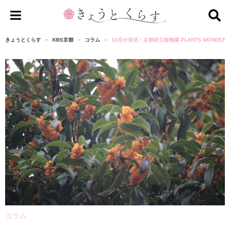
き
ょ
きょうとくらす
KBS京都
コラム
10月が見頃！京都府立植物園 PLANTS WONDE
う
と
く
ら
す
コラム