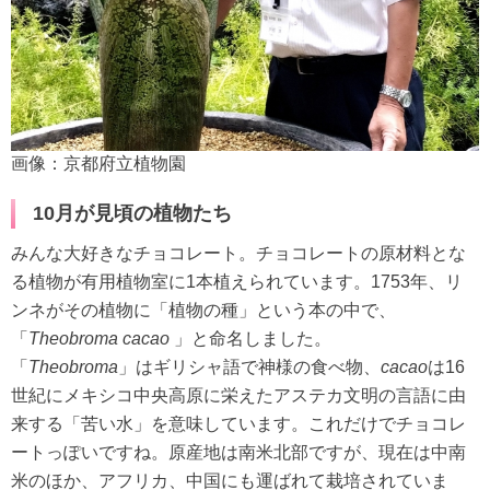
画像：京都府立植物園
10月が見頃の植物たち
みんな大好きなチョコレート。チョコレートの原材料とな
る植物が有用植物室に1本植えられています。1753年、リ
ンネがその植物に「植物の種」という本の中で、
「
Theobroma cacao
」と命名しました。
「
Theobroma
」はギリシャ語で神様の食べ物、
cacao
は16
世紀にメキシコ中央高原に栄えたアステカ文明の言語に由
来する「苦い水」を意味しています。これだけでチョコレ
ートっぽいですね。原産地は南米北部ですが、現在は中南
米のほか、アフリカ、中国にも運ばれて栽培されていま