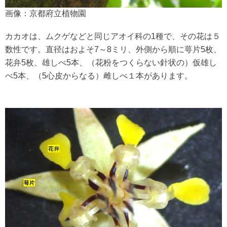
画像：京都府立植物園
カカオは、ムクゲなどと同じアオイ科の1種で、その花は５
数性です。直径はおよそ7～8ミリ、外側から順に萼片5枚、
花弁5枚、雄しべ5本、（花粉をつくらない針状の）仮雄し
べ5本、（5心皮からなる）雌しべ１本があります。