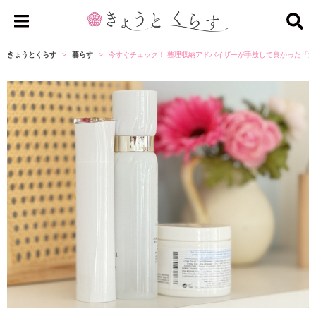
き
ょ
きょうとくらす
暮らす
今すぐチェック！ 整理収納アドバイザーが手放して良かった「
う
と
く
ら
す