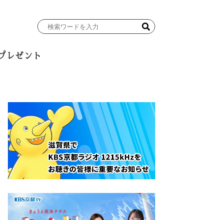
検
索
ワ
プレゼント
ー
ド
を
入
力