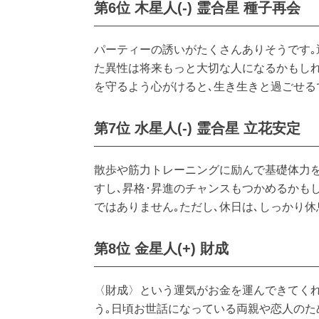
第6位 木星人(-) 霊合星 種子再会
パーティーの誘いがたくさんありそうです｡
た異性は将来もっと大切な人になるかもしれ
を守るよう心がけると､生き生きと過ごせる
第7位 水星人(-) 霊合星 立花安定
散歩や筋力トレーニングに励んで基礎体力
すし､昇格･昇進のチャンスもつかめるかも
ではありません｡ただし､休日は､しっかり
第8位 金星人(+) 財成
〈財成〉という運気がお金を運んできてくれ
う｡日頃お世話になっている両親や恋人のた