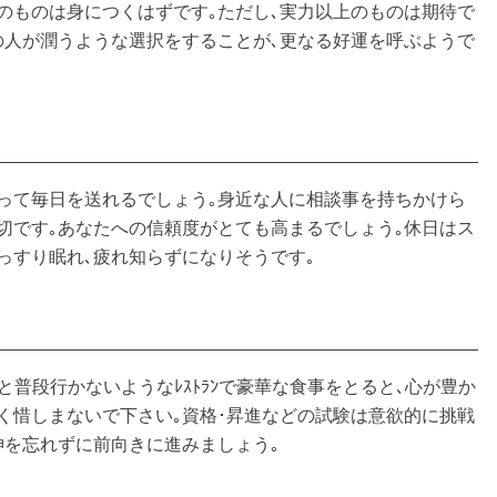
のものは身につくはずです｡ただし､実力以上のものは期待で
の人が潤うような選択をすることが､更なる好運を呼ぶようで
もって毎日を送れるでしょう｡身近な人に相談事を持ちかけら
切です｡あなたへの信頼度がとても高まるでしょう｡休日はス
っすり眠れ､疲れ知らずになりそうです｡
と普段行かないようなﾚｽﾄﾗﾝで豪華な食事をとると､心が豊か
く惜しまないで下さい｡資格･昇進などの試験は意欲的に挑戦
神を忘れずに前向きに進みましょう｡