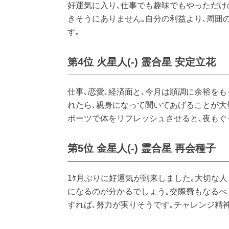
好運気に入り､仕事でも趣味でもやっただけ
きそうにありません｡自分の利益より､周囲
す｡
第4位 火星人(-) 霊合星 安定立花
仕事､恋愛､経済面と､今月は順調に余裕を
れたら､親身になって聞いてあげることが大
ポーツで体をリフレッシュさせると､夜もぐ
第5位 金星人(-) 霊合星 再会種子
1ｹ月ぶりに好運気が到来しました｡大切な人
になるのが分かるでしょう｡交際費もなるべ
すれば､努力が実りそうです｡チャレンジ精