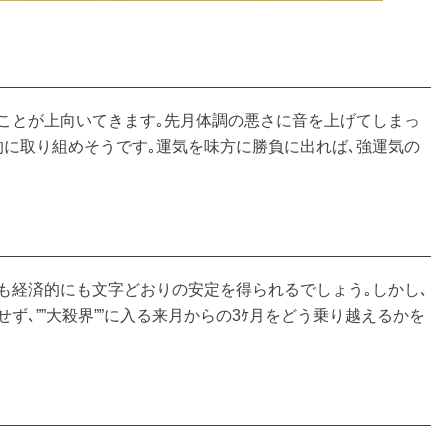
ことが上向いてきます｡先月体調の悪さに音を上げてしまっ
意欲的に取り組めそうです｡運気を味方に勝負に出れば､強運気の
も経済的にも文字どおりの安定を得られるでしょう｡しかし､
ず､””大殺界””に入る来月からの3ｹ月をどう乗り越えるかを