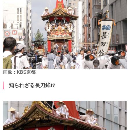
画像：KBS京都
知られざる長刀鉾!?