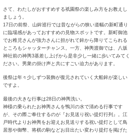
さて、わたしがおすすめする祇園祭の楽しみ方をお教えし
ましょう。
17日の前祭、山鉾巡行では昔ながらの狭い道幅の新町通り
に臨場感があっておすすめの見物スポットです。新町御池
でお稚児さんが強力さんに担がれて鉾から降りてこられる
ところもシャッターチャンス。一方、神輿渡御では、八坂
神社前の神輿3基差し上げから是非少し一緒に歩いてみてく
ださい。男衆の掛け声と共にすごい迫力があります。
後祭は年々少しずつ装飾が復元されていく大船鉾が楽しい
ですよ。
最後の大きな行事は28日の神輿洗い。
神様の乗られたお神輿さんを鴨川の水で清める行事です
が、その際ご奉仕するのが『お見送り祝い提灯行列』。江
戸時代よりお神輿をお迎えお見送りする祝い提灯として鳥
居形や御幣、将棋の駒などお目出たい変わり提灯を掲げた