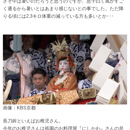
さぞ中は暑いのだろうと思うのですが、息子曰く風がすご
く通るから暑いとはあまり感じないとの事でした。ただ降
りる頃には2.3キロ体重の減っている方も多いとか･･･
画像：KBS京都
長刀鉾といえばお稚児さん。
今年のお稚児さんは祇園のお料理屋『にしかわ』さんの息