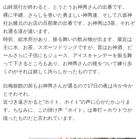
山鉾巡行が終わると、とうとうお神輿さんの出番です。
裸に半纏、さらしを巻いた勇ましい神輿連、そして八坂神
社お膝元のお店の旦那衆の出番です。お神輿は3基、それぞ
れ通る道が違います。
時折、給水所があり、振る舞いの飲み物が出ます。最近は
主に水、お茶、スポーツドリンクですが、昔はお神酒、ビ
ールさらに子供にもジュース、アイスキャンデーを振る舞
って下さるところもあり、お神輿さんの後をついて練り歩
くのがそれは嬉しく誇らしかったものです。
白梅旅館の前もお神輿さんが通るので17日の夜は今か今か
とそわそわ。
近づき遠ざかると“ホイト、ホイト”の声に心がたかぶりま
す。ちなみに、この掛け声『ホイト』は奉灯＝ホウトウが
訛ったものだと言われています。