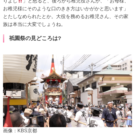
りよし
」と怒ると、後ろから稚児役さんが、「お母様、
お稚児様にそのような口のきき方はいかがかと思います」
とたしなめられたとか。大役を務めるお稚児さん、その家
族は本当に大変でしょうね。
祇園祭の見どころは?
画像：KBS京都