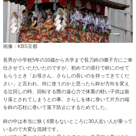
画像：KBS京都
長男が小学校5年の10歳から大学まで長刀鉾の囃子方にご奉
仕させていただいたのですが、初めての巡行で鉾にのせて
もらうとき「お母さん、さらしの長いのを持ってきてくだ
さい」と言われ、何に使うのかと思ったら鉾が方向を変え
る辻回しの時、回転する際の遠心力で体重の軽い子供は振
り落とされてしまうとの事。さらしを体に巻いて片方の端
を鉾の芯柱に巻いて落下防止にするためでした。
鉾の中は本当に狭く6畳もないところに30人近い人が乗って
いるので大変な混雑です。