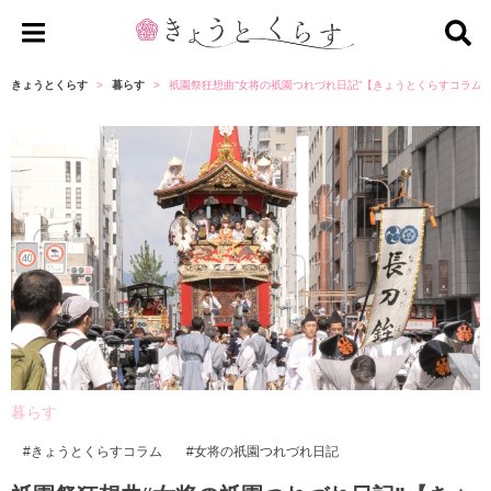
き
ょ
きょうとくらす
暮らす
祇園祭狂想曲“女将の祇園つれづれ日記”【きょうとくらすコラム
う
と
く
ら
す
暮らす
きょうとくらすコラム
女将の祇園つれづれ日記