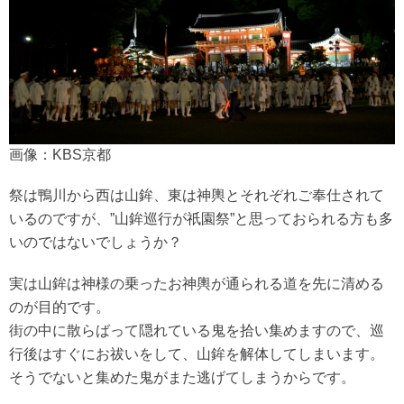
画像：KBS京都
祭は鴨川から西は山鉾、東は神輿とそれぞれご奉仕されて
いるのですが、”山鉾巡行が祇園祭”と思っておられる方も多
いのではないでしょうか？
実は山鉾は神様の乗ったお神輿が通られる道を先に清める
のが目的です。
街の中に散らばって隠れている鬼を拾い集めますので、巡
行後はすぐにお祓いをして、山鉾を解体してしまいます。
そうでないと集めた鬼がまた逃げてしまうからです。