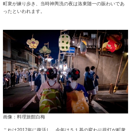
町衆が練り歩き、当時神輿洗の夜は洛東随一の賑わいであ
ったといわれます。
画像：料理旅館白梅
これは2017年に復活し、今年は５１基の変わり提灯が町衆