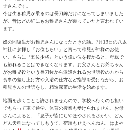
子さんです。
今は生き稚児が乗るのは長刀鉾だけになってしまいました
が、昔はどの鉾にもお稚児さんが乗っていたと言われてい
ます。
娘の同級生がお稚児さんになったときの話。7月13日の八坂
神社に参拝し『お位もらい』と言って稚児が神様のお使
い、さらに『五位少将』という偉い位を授かると、母親で
も触れることはできなくなります。お父さんとお爺ちゃん
がお稚児役という長刀鉾から派遣されるお世話役の方から
食事の差し上げ方や入浴の仕方など指導を受けながら、お
稚児さんの世話をし、精進潔斎の生活を始めます。
地面を歩くことも許されませんので、学校へ行くのも担い
でもらって車で通学、体育の授業も受けられません。お母
さんによると、「息子が皆にちやほやされるさかい、どん
どん天狗になってしもうて、宿題もせえへんねん、はよや