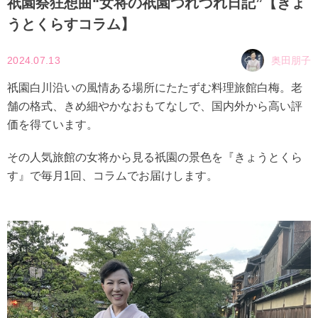
祇園祭狂想曲“女将の祇園つれづれ日記”【きょ
うとくらすコラム】
2024.07.13
奥田朋子
祇園白川沿いの風情ある場所にたたずむ料理旅館白梅。老
舗の格式、きめ細やかなおもてなしで、国内外から高い評
価を得ています。
その人気旅館の女将から見る祇園の景色を『きょうとくら
す』で毎月1回、コラムでお届けします。