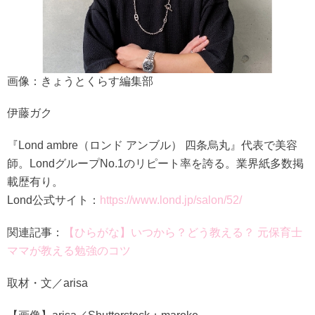
画像：きょうとくらす編集部
伊藤ガク
『Lond ambre（ロンド アンブル） 四条烏丸』代表で美容
師。LondグループNo.1のリピート率を誇る。業界紙多数掲
載歴有り。
Lond公式サイト：
https://www.lond.jp/salon/52/
関連記事：
【ひらがな】いつから？どう教える？ 元保育士
ママが教える勉強のコツ
取材・文／arisa