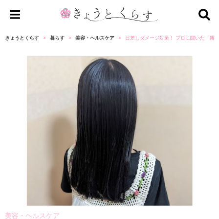
き
ょ
きょうとくらす
暮らす
美容・ヘルスケア
日差しダメージ対策！ プロに聞いた「親
う
と
く
ら
す
美容・ヘルスケア