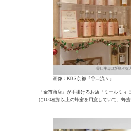
画像：KBS京都『谷口流々』
『金市商店』が手掛けるお店『ミールミィ 
に100種類以上の蜂蜜を用意していて、蜂