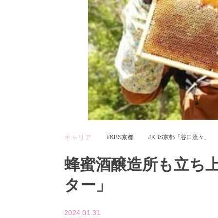
キャリア
KBS京都
KBS京都「谷口流々」
蜂蜜酒醸造所も立ち上
ター」
2024.01.31