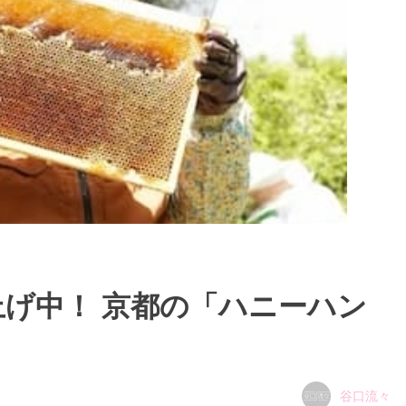
げ中！ 京都の「ハニーハン
谷口流々