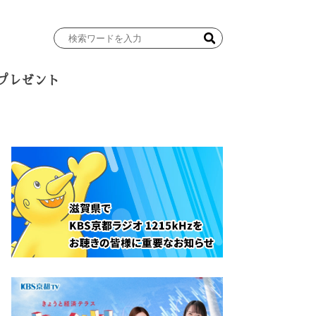
検
索
ワ
プレゼント
ー
ド
を
入
力