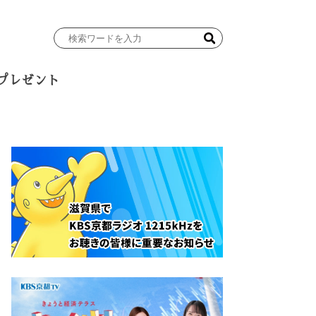
検
索
ワ
プレゼント
ー
ド
を
入
力