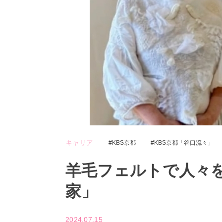
キャリア
KBS京都
KBS京都「谷口流々」
羊毛フェルトで人々
家」
2024.07.15