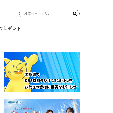
検
索
ワ
プレゼント
ー
ド
を
入
力