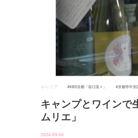
キャリア
KBS京都「谷口流々」
京都市中京
キャンプとワインで
ムリエ」
2024.09.06