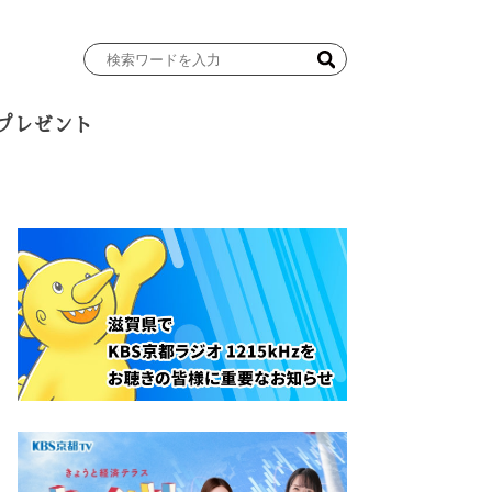
検
索
ワ
プレゼント
ー
ド
を
入
力