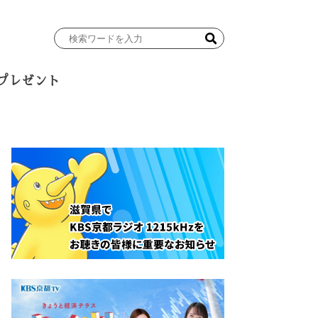
検
索
ワ
プレゼント
ー
ド
を
入
力