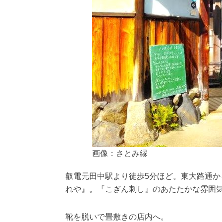
画像：さとみ縁
叡電元田中駅より徒歩5分ほど。東大路通
れや』。『こぎん刺し』のあたたかな雰囲
靴を脱いで畳敷きの店内へ。