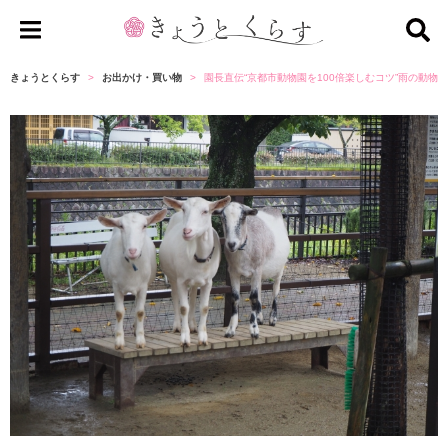
き
ょ
きょうとくらす
お出かけ・買い物
園長直伝“京都市動物園を100倍楽しむコツ”雨の動
う
と
く
ら
す