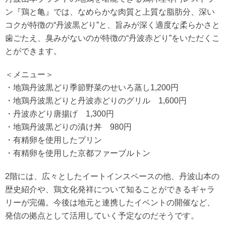
ン『鶏と亀』では、なめらかな肉質と上質な脂肪分、深い
コクが特徴の“丹波黒どり”と、旨みが深く適度な柔らかさと
歯ごたえ、臭みがないのが特徴の“丹波赤どり”をいただくこ
とができます。
＜メニュー＞
・地鶏丹波黒どり季節野菜のせいろ蒸し1,200円
・地鶏丹波黒どりと丹波赤どりのグリル 1,600円
・丹波赤どり唐揚げ 1,300円
・地鶏丹波黒どりの漬け丼 980円
・有精卵を使用したプリン
・有精卵を使用した京都ファーブルトン
2階には、広々としたイートインスペースの他、丹波山本の
歴史紹介や、鶏文化発祥について知ることができるギャラ
リーが完備。今後は地元と連携したイベントの開催など、
発信の拠点として活用していく予定なのだそうです。