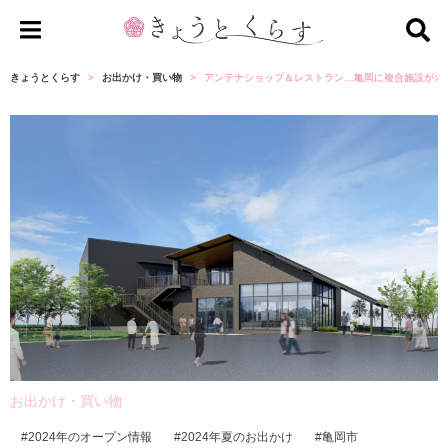
き
ょ
きょうとくらす
お出かけ・買い物
アンテナショップ＆レストラン…亀岡に複合施設がオ
う
と
く
ら
す
お出かけ・買い物
2024年のオープン情報
2024年夏のお出かけ
亀岡市