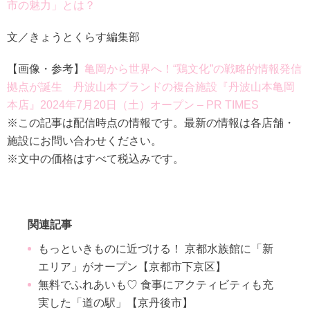
市の魅力」とは？
文／きょうとくらす編集部
【画像・参考】
亀岡から世界へ！“鶏文化”の戦略的情報発信
拠点が誕生 丹波山本ブランドの複合施設『丹波山本亀岡
本店』2024年7月20日（土）オープン – PR TIMES
※この記事は配信時点の情報です。最新の情報は各店舗・
施設にお問い合わせください。
※文中の価格はすべて税込みです。
関連記事
もっといきものに近づける！ 京都水族館に「新
エリア」がオープン【京都市下京区】
無料でふれあいも♡ 食事にアクティビティも充
実した「道の駅」【京丹後市】