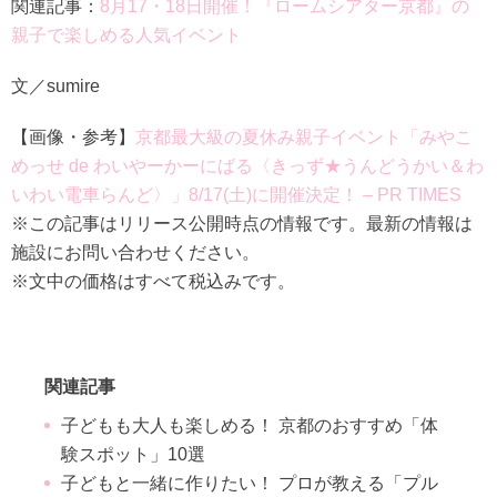
関連記事：
8月17・18日開催！『ロームシアター京都』の
親子で楽しめる人気イベント
文／sumire
【画像・参考】
京都最大級の夏休み親子イベント「みやこ
めっせ de わいやーかーにばる〈きっず★うんどうかい＆わ
いわい電車らんど〉」8/17(土)に開催決定！ – PR TIMES
※この記事はリリース公開時点の情報です。最新の情報は
施設にお問い合わせください。
※文中の価格はすべて税込みです。
関連記事
子どもも大人も楽しめる！ 京都のおすすめ「体
験スポット」10選
子どもと一緒に作りたい！ プロが教える「プル