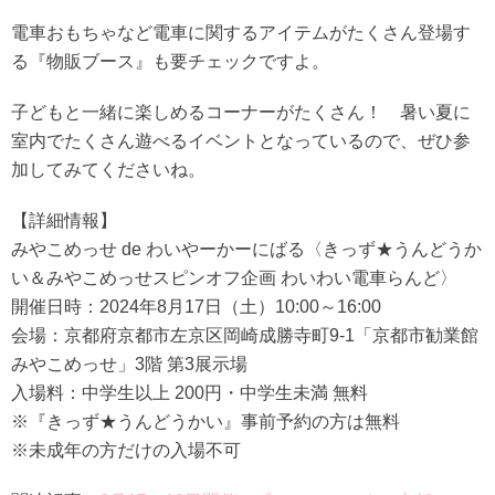
電車おもちゃなど電車に関するアイテムがたくさん登場す
る『物販ブース』も要チェックですよ。
子どもと一緒に楽しめるコーナーがたくさん！ 暑い夏に
室内でたくさん遊べるイベントとなっているので、ぜひ参
加してみてくださいね。
【詳細情報】
みやこめっせ de わいやーかーにばる〈きっず★うんどうか
い＆みやこめっせスピンオフ企画 わいわい電車らんど〉
開催日時：2024年8月17日（土）10:00～16:00
会場：京都府京都市左京区岡崎成勝寺町9-1「京都市勧業館
みやこめっせ」3階 第3展示場
入場料：中学生以上 200円・中学生未満 無料
※『きっず★うんどうかい』事前予約の方は無料
※未成年の方だけの入場不可