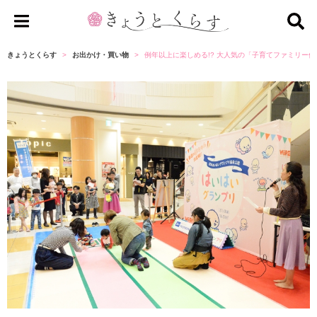
き
ょ
きょうとくらす
お出かけ・買い物
例年以上に楽しめる!? 大人気の「子育てファミリー
う
と
く
ら
す