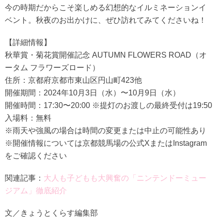
今の時期だからこそ楽しめる幻想的なイルミネーションイ
ベント。秋夜のお出かけに、ぜひ訪れてみてくださいね！
【詳細情報】
秋華賞・菊花賞開催記念 AUTUMN FLOWERS ROAD（オ
ータム フラワーズロード）
住所：京都府京都市東山区円山町423他
開催期間：2024年10月3日（水）〜10月9日（水）
開催時間：17:30〜20:00 ※提灯のお渡しの最終受付は19:50
入場料：無料
※雨天や強風の場合は時間の変更または中止の可能性あり
※開催情報については京都競馬場の公式XまたはInstagram
をご確認ください
関連記事：
大人も子どもも大興奮の「ニンテンドーミュー
ジアム」徹底紹介
文／きょうとくらす編集部