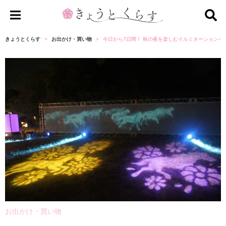
き
ょ
きょうとくらす
お出かけ・買い物
今日から7日間！ 秋の夜を楽しむイルミネーションイ
う
と
く
ら
す
お出かけ・買い物