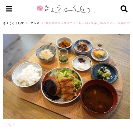
き
ょ
きょうとくらす
グルメ
授乳室やキッズメニューも♡ 親子で楽しめるカフェ【京都市中京
う
と
く
ら
す
グルメ