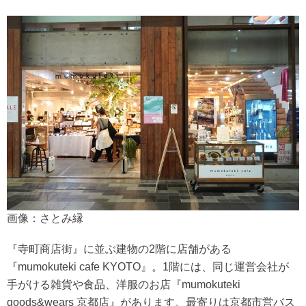
画像：さとみ縁
『寺町商店街』に並ぶ建物の2階に店舗がある
『mumokuteki cafe KYOTO』。1階には、同じ運営会社が
手がける雑貨や食品、洋服のお店『mumokuteki
goods&wears 京都店』があります。最寄りは京都市営バス