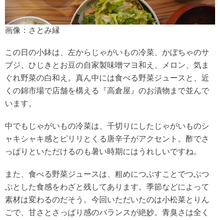
画像：さとみ縁
この日の小鉢は、左からじゃがいもの冷菜、かぼちゃのサ
ブジ、ひじきとお豆の自家製味噌マヨ和え、メロン、気ま
ぐれ野菜の白和え。真ん中には食べる野菜ジュースと、近
くの錦市場で店舗を構える『高倉屋』のお漬物まで並んで
います。
中でもじゃがいもの冷菜は、千切りにしたじゃがいものシ
ャキシャキ感とピリリとくる唐辛子がアクセント。酢でさ
っぱりといただけるのも暑い時期にはうれしいですね。
また、食べる野菜ジュースは、粗めにつぶすことでつぶつ
ぶとした食感をわざと残してあります。季節などによって
素材は変わるのだそう。今回いただいたのは小松菜とりん
ごで、甘さとさっぱり感のバランスが絶妙。青臭さは全く