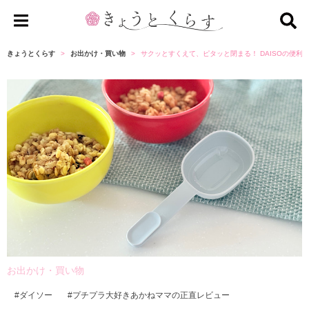
き
ょ
きょうとくらす
お出かけ・買い物
サクッとすくえて、ピタッと閉まる！ DAISOの便
う
と
く
ら
す
お出かけ・買い物
ダイソー
プチプラ大好きあかねママの正直レビュー