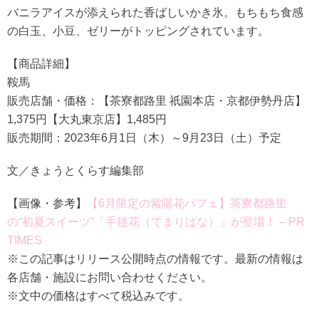
バニラアイスが添えられた香ばしいかき氷。もちもち食感
の白玉、小豆、ゼリーがトッピングされています。
【商品詳細】
鞍馬
販売店舗・価格：【茶寮都路里 祇園本店・京都伊勢丹店】
1,375円【大丸東京店】1,485円
販売期間：2023年6月1日（木）～9月23日（土）予定
文／きょうとくらす編集部
【画像・参考】
【6月限定の紫陽花パフェ】茶寮都路里
の“初夏スイーツ”「手毬花（てまりばな）」が登場！ – PR
TIMES
※この記事はリリース公開時点の情報です。最新の情報は
各店舗・施設にお問い合わせください。
※文中の価格はすべて税込みです。