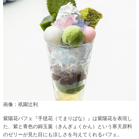
画像：祇園辻利
紫陽花パフェ『手毬花（てまりばな）』は紫陽花を表現し
た、紫と青色の錦玉羹（きんぎょくかん）という寒天原料
のゼリーが見た目にも涼しさを与えてくれるパフェ。