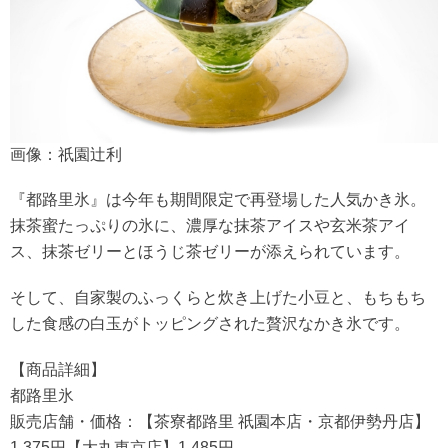
画像：祇園辻利
『都路里氷』は今年も期間限定で再登場した人気かき氷。
抹茶蜜たっぷりの氷に、濃厚な抹茶アイスや玄米茶アイ
ス、抹茶ゼリーとほうじ茶ゼリーが添えられています。
そして、自家製のふっくらと炊き上げた小豆と、もちもち
した食感の白玉がトッピングされた贅沢なかき氷です。
【商品詳細】
都路里氷
販売店舗・価格：【茶寮都路里 祇園本店・京都伊勢丹店】
1,375円【大丸東京店】1,485円