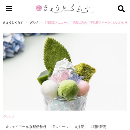
き
ょ
きょうとくらす
グルメ
6月限定メニューも！祇園辻利の「宇治茶スイーツ」がおいしそ
う
と
く
ら
す
グルメ
ジェイアール京都伊勢丹
スイーツ
抹茶
期間限定