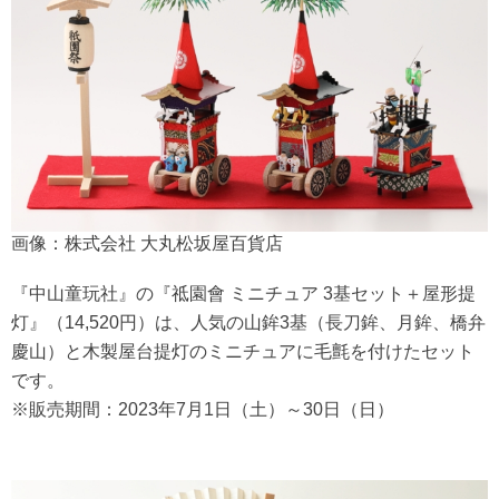
画像：株式会社 大丸松坂屋百貨店
『中山童玩社』の『祗園會 ミニチュア 3基セット＋屋形提
灯』（14,520円）は、人気の山鉾3基（長刀鉾、月鉾、橋弁
慶山）と木製屋台提灯のミニチュアに毛氈を付けたセット
です。
※販売期間：2023年7月1日（土）～30日（日）