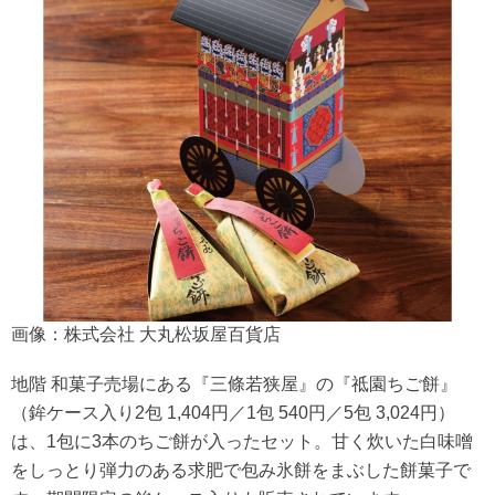
画像：株式会社 大丸松坂屋百貨店
地階 和菓子売場にある『三條若狭屋』の『祗園ちご餅』
（鉾ケース入り2包 1,404円／1包 540円／5包 3,024円）
は、1包に3本のちご餅が入ったセット。甘く炊いた白味噌
をしっとり弾力のある求肥で包み氷餅をまぶした餅菓子で