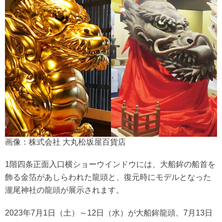
画像：株式会社 大丸松坂屋百貨店
1階四条正面入口横ショーウインドウには、大船鉾の船首を
飾る金箔があしらわれた龍頭と、復元時にモデルとなった
瀧尾神社の龍頭が展示されます。
2023年7月1日（土）～12日（水）が大船鉾龍頭、7月13日