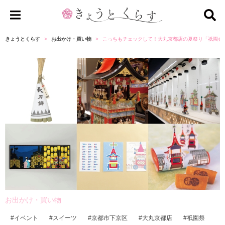
き
ょ
きょうとくらす
お出かけ・買い物
こっちもチェックして！大丸京都店の夏祭り「祇園会
う
と
く
ら
す
お出かけ・買い物
イベント
スイーツ
京都市下京区
大丸京都店
祇園祭