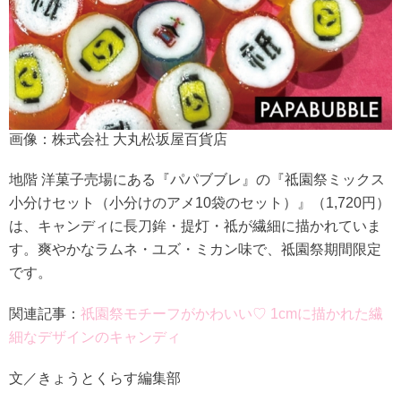
画像：株式会社 大丸松坂屋百貨店
地階 洋菓子売場にある『パパブブレ』の『祗園祭ミックス
小分けセット（小分けのアメ10袋のセット）』（1,720円）
は、キャンディに長刀鉾・提灯・祗が繊細に描かれていま
す。爽やかなラムネ・ユズ・ミカン味で、祗園祭期間限定
です。
関連記事：
祇園祭モチーフがかわいい♡ 1cmに描かれた繊
細なデザインのキャンディ
文／きょうとくらす編集部