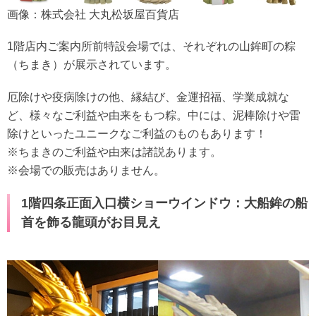
画像：株式会社 大丸松坂屋百貨店
1階店内ご案内所前特設会場では、それぞれの山鉾町の粽
（ちまき）が展示されています。
厄除けや疫病除けの他、縁結び、金運招福、学業成就な
ど、様々なご利益や由来をもつ粽。中には、泥棒除けや雷
除けといったユニークなご利益のものもあります！
※ちまきのご利益や由来は諸説あります。
※会場での販売はありません。
1階四条正面入口横ショーウインドウ：大船鉾の船
首を飾る龍頭がお目見え