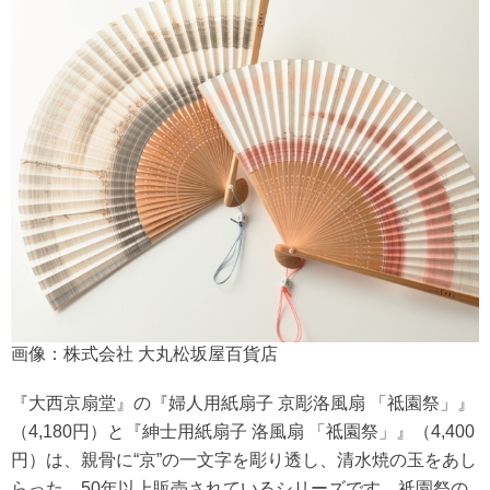
画像：株式会社 大丸松坂屋百貨店
『大西京扇堂』の『婦人用紙扇子 京彫洛風扇 「祗園祭」』
（4,180円）と『紳士用紙扇子 洛風扇 「祗園祭」』（4,400
円）は、親骨に“京”の一文字を彫り透し、清水焼の玉をあし
らった、50年以上販売されているシリーズです。祗園祭の