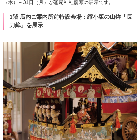
（木）～31日（月）が瀧尾神社龍頭の展示です。
1階 店内ご案内所前特設会場：縮小版の山鉾「長
刀鉾」を展示