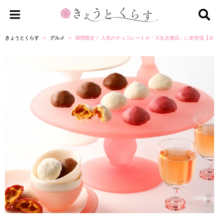
き
ょ
きょうとくらす
グルメ
期間限定！ 人気のチョコレートが「大丸京都店」に初登場【京都
う
と
く
ら
す