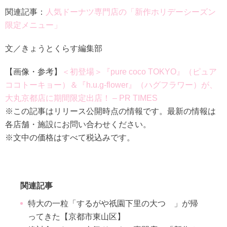
関連記事：
人気ドーナツ専門店の「新作ホリデーシーズン
限定メニュー」
文／きょうとくらす編集部
【画像・参考】
＜初登場＞『pure coco TOKYO』（ピュア
ココトーキョー）＆『h.u.g-flower』（ハグフラワー）が、
大丸京都店に期間限定出店！ – PR TIMES
※この記事はリリース公開時点の情報です。最新の情報は
各店舗・施設にお問い合わせください。
※文中の価格はすべて税込みです。
関連記事
特大の一粒「するがや祇園下里の大つゝ」が帰
ってきた【京都市東山区】