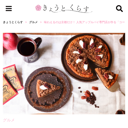
き
ょ
きょうとくらす
グルメ
味わえるのは京都だけ！ 人気アップルパイ専門店が作る「コー
う
と
く
ら
す
グルメ