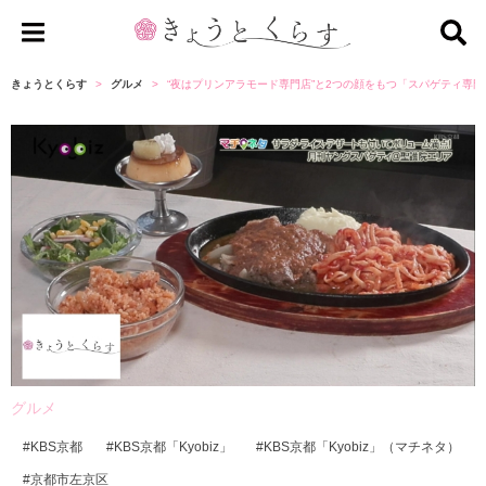
き
ょ
きょうとくらす
グルメ
“夜はプリンアラモード専門店”と2つの顔をもつ「スパゲティ専
う
と
く
ら
す
グルメ
KBS京都
KBS京都「Kyobiz」
KBS京都「Kyobiz」（マチネタ）
京都市左京区