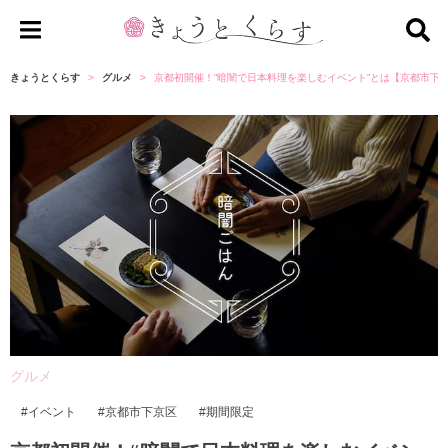
き
ょ
きょうとくらす
グルメ
京都初開催！“暗闇で日本料理を楽しむイベント”とは【京都市下
う
と
く
ら
す
グルメ
イベント
京都市下京区
期間限定