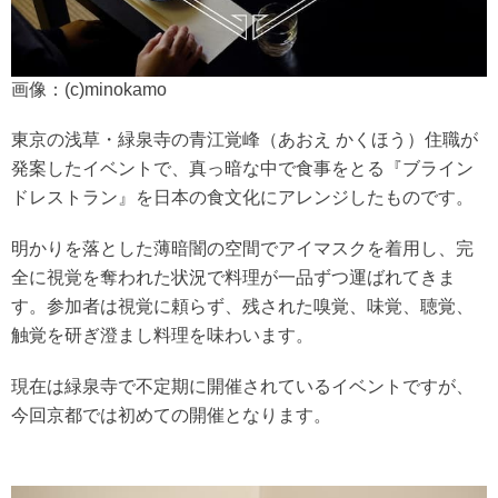
画像：(c)minokamo
東京の浅草・緑泉寺の青江覚峰（あおえ かくほう）住職が
発案したイベントで、真っ暗な中で食事をとる『ブライン
ドレストラン』を日本の食文化にアレンジしたものです。
明かりを落とした薄暗闇の空間でアイマスクを着用し、完
全に視覚を奪われた状況で料理が一品ずつ運ばれてきま
す。参加者は視覚に頼らず、残された嗅覚、味覚、聴覚、
触覚を研ぎ澄まし料理を味わいます。
現在は緑泉寺で不定期に開催されているイベントですが、
今回京都では初めての開催となります。