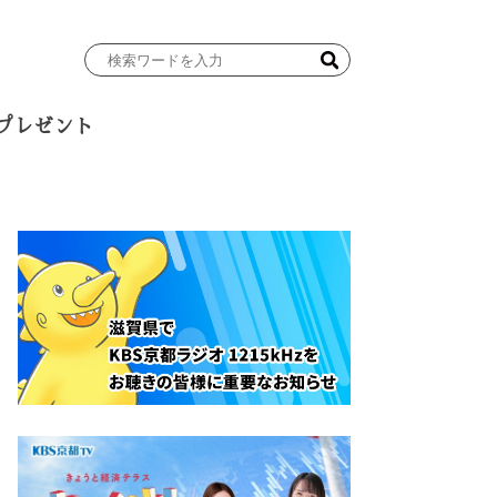
検
索
ワ
プレゼント
ー
ド
を
入
力