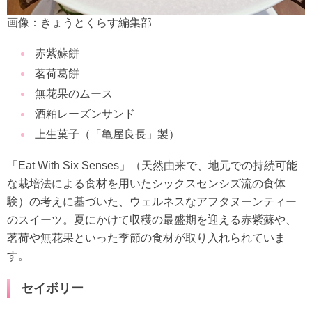
画像：きょうとくらす編集部
赤紫蘇餅
茗荷葛餅
無花果のムース
酒粕レーズンサンド
上生菓子（「亀屋良長」製）
「Eat With Six Senses」（天然由来で、地元での持続可能
な栽培法による食材を用いたシックスセンシズ流の食体
験）の考えに基づいた、ウェルネスなアフタヌーンティー
のスイーツ。夏にかけて収穫の最盛期を迎える赤紫蘇や、
茗荷や無花果といった季節の食材が取り入れられていま
す。
セイボリー