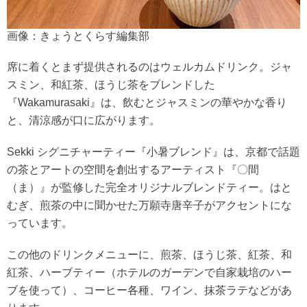
画像：きょうとくらす編集部
席に着くとまず提供されるのはウェルカムドリンク。ジャ
スミン、和紅茶、ほうじ茶をブレンドした
『Wakamurasaki』は、飲むとジャスミンの華やかな香り
と、清涼感が口に広がります。
Sekki シグニチャーティー『小暑ブレンド』は、京都で話題
の茶とアートの空間を創出するアーティスト『〇間
（ま）』が監修した完全オリジナルブレンドティー。はと
むぎ、煎茶の中に聞かせた万願寺唐辛子がアクセントにな
っています。
この他のドリンクメニューに、煎茶、ほうじ茶、紅茶、和
紅茶、ハーブティー（ホテルのガーデンで自家栽培のハー
ブを使って）、コーヒー各種、ワイン、抹茶ラテなどがあ