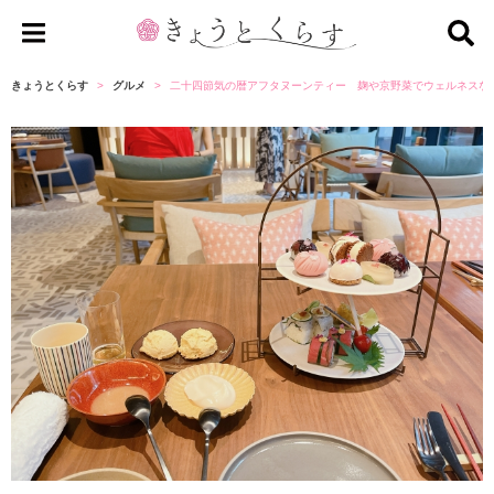
き
ょ
きょうとくらす
グルメ
二十四節気の暦アフタヌーンティー 麹や京野菜でウェルネスな
う
と
く
ら
す