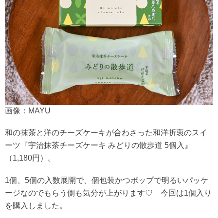
画像：MAYU
和の抹茶と洋のチーズケーキが合わさった和洋折衷のスイ
ーツ『宇治抹茶チーズケーキ みどりの散歩道 5個入』
（1,180円）。
1個、5個の入数展開で、個包装かつポップで明るいパッケ
ージなのでもらう側も気分が上がります♡ 今回は1個入り
を購入しました。