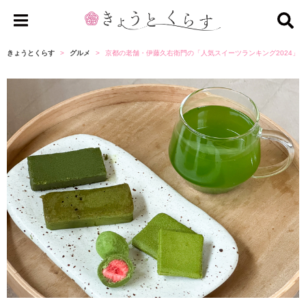
き
ょ
きょうとくらす
グルメ
京都の老舗・伊藤久右衛門の「人気スイーツランキング2024」
う
と
く
ら
す