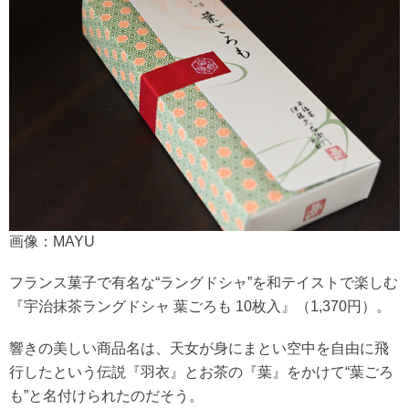
画像：MAYU
フランス菓子で有名な“ラングドシャ”を和テイストで楽しむ
『宇治抹茶ラングドシャ 葉ごろも 10枚入』（1,370円）。
響きの美しい商品名は、天女が身にまとい空中を自由に飛
行したという伝説『羽衣』とお茶の『葉』をかけて“葉ごろ
も”と名付けられたのだそう。