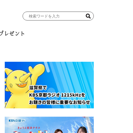
検
索
ワ
プレゼント
ー
ド
を
入
力