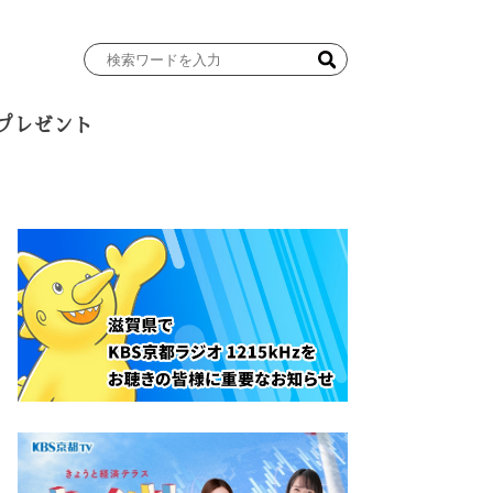
検
索
ワ
プレゼント
ー
ド
を
入
力