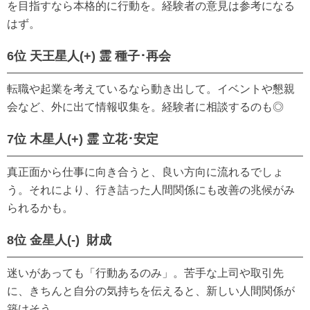
を目指すなら本格的に行動を。経験者の意見は参考になる
はず。
6位 天王星人(+) 霊 種子･再会
転職や起業を考えているなら動き出して。イベントや懇親
会など、外に出て情報収集を。経験者に相談するのも◎
7位 木星人(+) 霊 立花･安定
真正面から仕事に向き合うと、良い方向に流れるでしょ
う。それにより、行き詰った人間関係にも改善の兆候がみ
られるかも。
8位 金星人(-) 財成
迷いがあっても「行動あるのみ」。苦手な上司や取引先
に、きちんと自分の気持ちを伝えると、新しい人間関係が
築けそう。