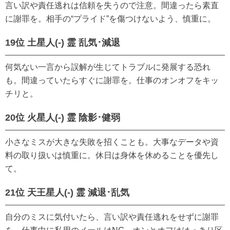
言い訳や責任逃れは信頼を失うので注意。間違ったら素直
に謝罪を。相手の“プライド”を傷つけないよう、慎重に。
19位 土星人(-) 霊 乱気･減退
何気ない一言から誤解が生じてトラブルに発展する恐れ
も。間違っていたらすぐに謝罪を。仕事のオンオフをキッ
チリと。
20位 火星人(-) 霊 陰影･健弱
小さなミスが大きな失敗を招くことも。大事なデータや資
料の取り扱いは慎重に。休日は身体を休めることを優先し
て。
21位 天王星人(-) 霊 減退･乱気
自分のミスに気付いたら、言い訳や責任逃れをせずに謝罪