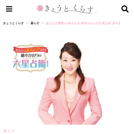
き
ょ
きょうとくらす
暮らす
あなたの運気もUPさせる 細木かおりの六星占術【6月】
う
と
く
ら
す
暮らす