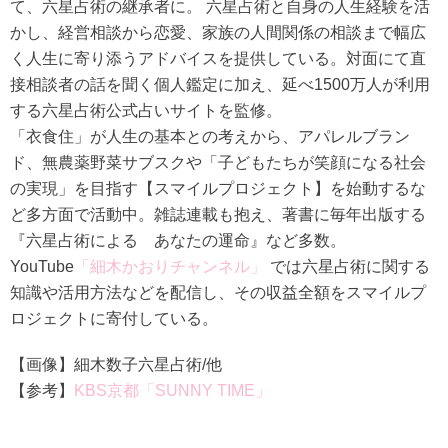
て、六星占術の継承者に。 六星占術と自身の人生経験を活
かし、経営相談から恋愛、家族の人間関係の相談まで幅広
く人生に寄り添うアドバイスを提供している。対面にて直
接相談者の話を聞く個人鑑定に加え、延べ1500万人が利用
する六星占術公式占いサイトを監修。
「衣食住」が人生の基本との考えから、アパレルブラン
ド、無農薬野菜サブスクや「子どもたちが笑顔になる社会
の実現」を目指す【スマイルプロジェクト】を始動するな
ど多方面で活動中。雑誌連載も抱え、著書に毎年出版する
『六星占術による あなたの運命』など多数。
YouTube
「細木かおりチャンネル」
では六星占術に関する
知識や活用方法などを配信し、その収益全額をスマイルプ
ロジェクトに寄付している。
【画像】細木数子六星占術/他
【参考】
KBS京都「SUNNY TIME」