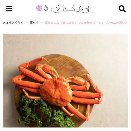
き
ょ
きょうとくらす
暮らす
家族みんなで楽しめる！ プロが教える「おいしいカニの選び方」
う
と
く
ら
す