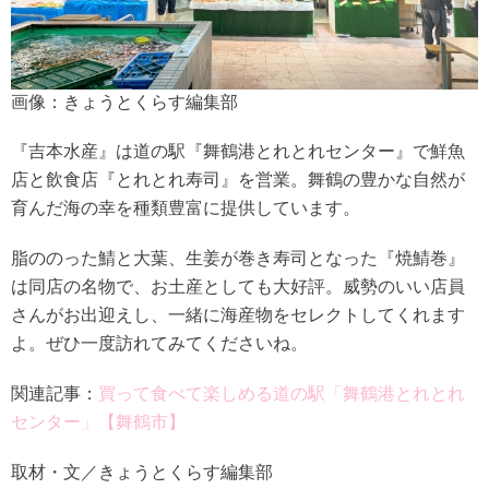
画像：きょうとくらす編集部
『吉本水産』は道の駅『舞鶴港とれとれセンター』で鮮魚
店と飲食店『とれとれ寿司』を営業。舞鶴の豊かな自然が
育んだ海の幸を種類豊富に提供しています。
脂ののった鯖と大葉、生姜が巻き寿司となった『焼鯖巻』
は同店の名物で、お土産としても大好評。威勢のいい店員
さんがお出迎えし、一緒に海産物をセレクトしてくれます
よ。ぜひ一度訪れてみてくださいね。
関連記事：
買って食べて楽しめる道の駅「舞鶴港とれとれ
センター」【舞鶴市】
取材・文／きょうとくらす編集部