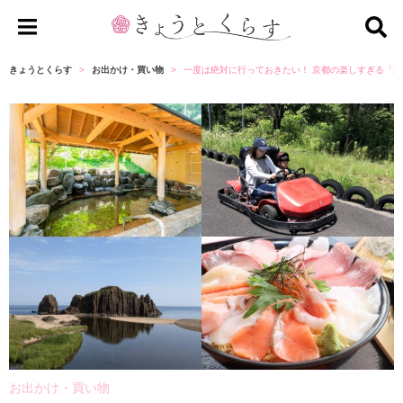
き
ょ
きょうとくらす
お出かけ・買い物
一度は絶対に行っておきたい！ 京都の楽しすぎる「道
う
と
く
ら
す
お出かけ・買い物