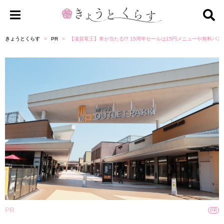
き
ょ
きょうとくらす
PR
【滋賀竜王】車が当たる!? 15周年セールは15円メニューや無料バス
う
と
く
ら
す
PR
PR