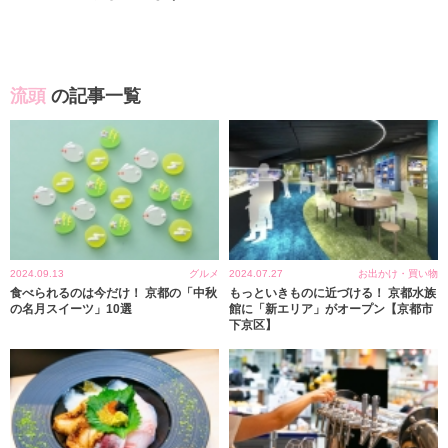
流頭
の記事一覧
2024.09.13
グルメ
2024.07.27
お出かけ・買い物
食べられるのは今だけ！ 京都の「中秋
もっといきものに近づける！ 京都水族
の名月スイーツ」10選
館に「新エリア」がオープン【京都市
下京区】