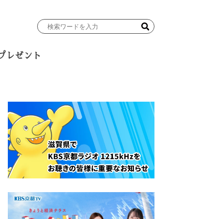
検
索
ワ
プレゼント
ー
ド
を
入
力