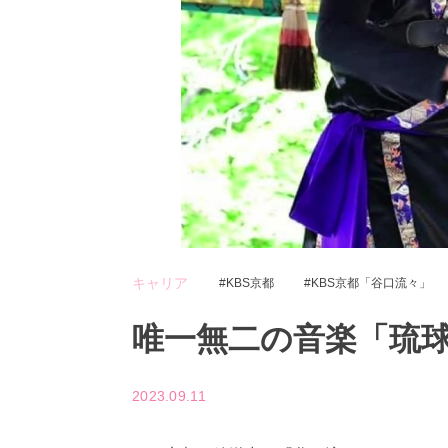
キャリア
KBS京都
KBS京都「谷口流々」
唯一無二の音楽「琉
2023.09.11