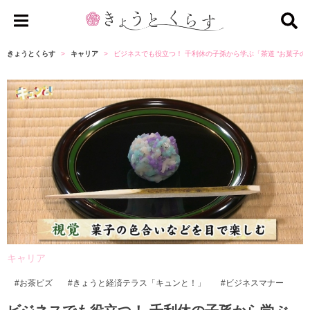
き
ょ
きょうとくらす
キャリア
ビジネスでも役立つ！ 千利休の子孫から学ぶ「茶道 “お菓子の
う
と
く
ら
す
キャリア
お茶ビズ
きょうと経済テラス「キュンと！」
ビジネスマナー