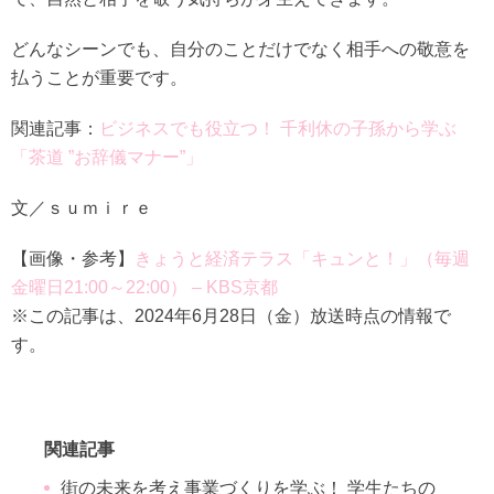
どんなシーンでも、自分のことだけでなく相手への敬意を
払うことが重要です。
関連記事：
ビジネスでも役立つ！ 千利休の子孫から学ぶ
「茶道 ”お辞儀マナー”」
文／ｓｕｍｉｒｅ
【画像・参考】
きょうと経済テラス「キュンと！」（毎週
金曜日21:00～22:00） – KBS京都
※この記事は、2024年6月28日（金）放送時点の情報で
す。
関連記事
街の未来を考え事業づくりを学ぶ！ 学生たちの