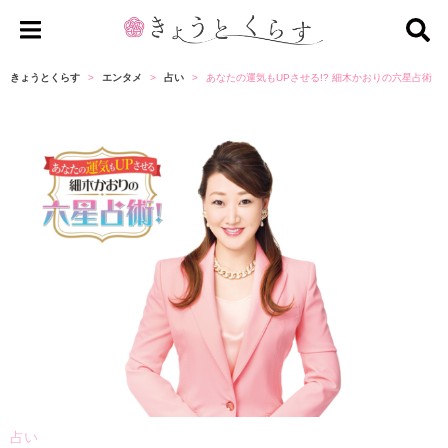
き
ょ
きょうとくらす
エンタメ
占い
あなたの運気もUPさせる!? 細木かおりの六星占術【
う
と
く
ら
す
占い