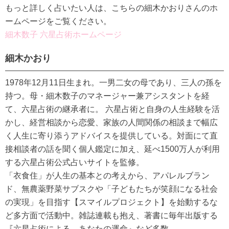
もっと詳しく占いたい人は、こちらの細木かおりさんのホ
ームページをご覧ください。
細木数子 六星占術ホームページ
細木かおり
1978年12月11日生まれ。一男二女の母であり、三人の孫を
持つ。母・細木数子のマネージャー兼アシスタントを経
て、六星占術の継承者に。 六星占術と自身の人生経験を活
かし、経営相談から恋愛、家族の人間関係の相談まで幅広
く人生に寄り添うアドバイスを提供している。対面にて直
接相談者の話を聞く個人鑑定に加え、延べ1500万人が利用
する六星占術公式占いサイトを監修。
「衣食住」が人生の基本との考えから、アパレルブラン
ド、無農薬野菜サブスクや「子どもたちが笑顔になる社会
の実現」を目指す【スマイルプロジェクト】を始動するな
ど多方面で活動中。雑誌連載も抱え、著書に毎年出版する
『六星占術による あなたの運命』など多数。