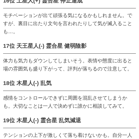
16位 土星人(+) 霊合星 停止達成
モチベーションが出て頑張る気になるかもしれません。で
すが、裏目に出たり文句を言われたりして気が滅入ること
も…。
17位 天王星人(-) 霊合星 健弱陰影
体力も気力もダウンしてしまいそう。表情や態度に出ると
場の雰囲気も盛り下がって、評判が落ちるので注意して。
18位 木星人(-) 乱気
感情をコントロールできずに周囲を混乱させてしまうか
も。大切なことは一人で決めずに誰かに相談してみて。
19位 木星人(-) 霊合星 乱気減退
テンションの上下が激しくて落ち着けないかも。自分一人