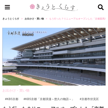
き
ょ
きょうとくらす
お出かけ・買い物
もう行った？リニューアルオープンした「京都競馬場
う
と
く
ら
す
お出かけ・買い物
KBS京都
KBS京都「京都浪漫～悠久の物語～」
京都市伏見区