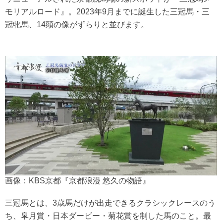
モリアルロード』。2023年9月までに誕生した三冠馬・三
冠牝馬、14頭の像がずらりと並びます。
画像：KBS京都『京都浪漫 悠久の物語』
三冠馬とは、3歳馬だけが出走できるクラシックレースのう
ち、皐月賞・日本ダービー・菊花賞を制した馬のこと。最