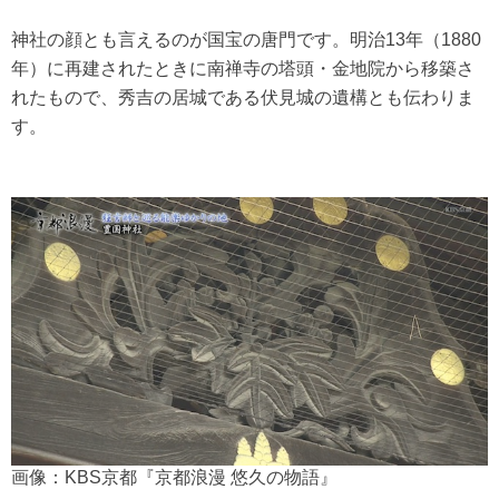
神社の顔とも言えるのが国宝の唐門です。明治13年（1880
年）に再建されたときに南禅寺の塔頭・金地院から移築さ
れたもので、秀吉の居城である伏見城の遺構とも伝わりま
す。
画像：KBS京都『京都浪漫 悠久の物語』