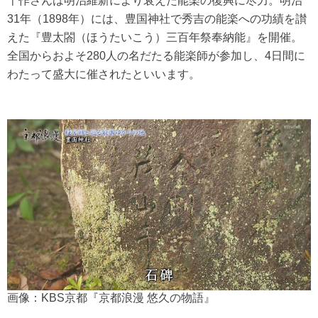
千作さんは明治維新により衰えた能楽の復興に尽力。明治
31年（1898年）には、豊国神社で秀吉の能楽への功績を讃
えた『豊太閤（ほうたいこう）三百年祭奉納能』を開催。
全国からおよそ280人の名だたる能楽師が参加し、4日間に
わたって盛大に催されたといいます。
画像：KBS京都『京都浪漫 悠久の物語』