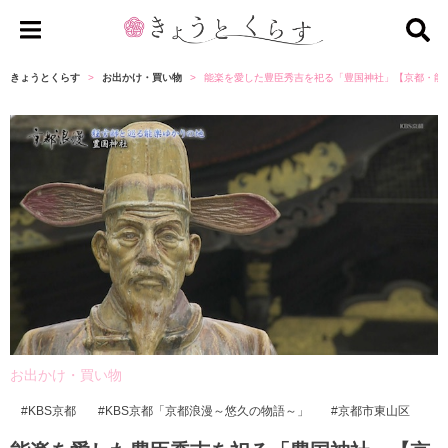
き
ょ
きょうとくらす
お出かけ・買い物
能楽を愛した豊臣秀吉を祀る「豊国神社」【京都・能
う
と
く
ら
す
お出かけ・買い物
KBS京都
KBS京都「京都浪漫～悠久の物語～」
京都市東山区