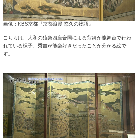
画像：KBS京都『京都浪漫 悠久の物語』
こちらは、大和の猿楽四座合同による翁舞が能舞台で行わ
れている様子。秀吉が能楽好きだったことが分かる絵で
す。