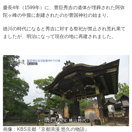
慶長4年（1599年）に、豊臣秀吉の遺体が埋葬された阿弥
陀ヶ峰の中腹に創建されたのが豊国神社の始まり。
徳川の時代になると秀吉に対する祭祀が禁止され荒れ果て
ましたが、明治になって現在の地に再建されました。
画像：KBS京都『京都浪漫 悠久の物語』