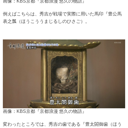
画像：KBS京都『京都浪漫 悠久の物語』
例えばこちらは、秀吉が戦場で実際に用いた馬印『豊公馬
表之瓢（ほうこううまじるしのひさご）。
画像：KBS京都『京都浪漫 悠久の物語』
変わったところでは、秀吉の歯である『豊太閤御歯（ほう