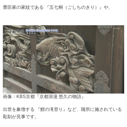
豊臣家の家紋である 『五七桐（ごしちのきり）』や、
画像：KBS京都『京都浪漫 悠久の物語』
出世を象徴する 『鯉の滝登り』など、随所に施されている
彫刻が見事です。