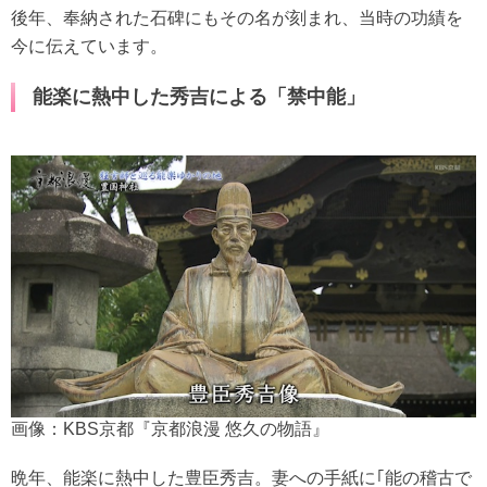
後年、奉納された石碑にもその名が刻まれ、当時の功績を
今に伝えています。
能楽に熱中した秀吉による「禁中能」
画像：KBS京都『京都浪漫 悠久の物語』
晩年、能楽に熱中した豊臣秀吉。妻への手紙に｢能の稽古で