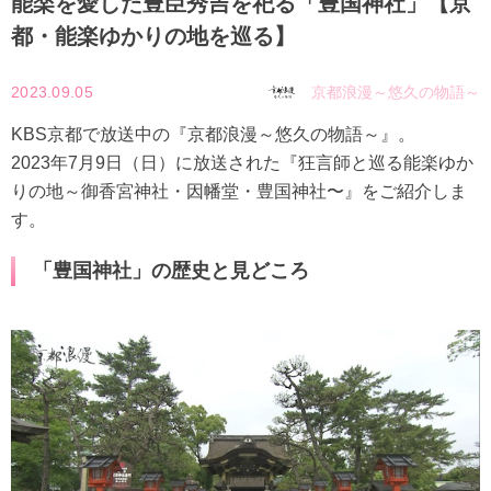
能楽を愛した豊臣秀吉を祀る「豊国神社」【京
都・能楽ゆかりの地を巡る】
2023.09.05
京都浪漫～悠久の物語～
KBS京都で放送中の『京都浪漫～悠久の物語～』。
2023年7月9日（日）に放送された『狂言師と巡る能楽ゆか
りの地～御香宮神社・因幡堂・豊国神社〜』をご紹介しま
す。
「豊国神社」の歴史と見どころ