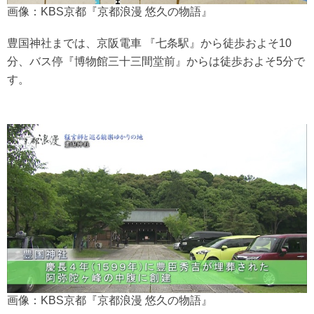
画像：KBS京都『京都浪漫 悠久の物語』
豊国神社までは、京阪電車 『七条駅』から徒歩およそ10
分、バス停『博物館三十三間堂前』からは徒歩およそ5分で
す。
画像：KBS京都『京都浪漫 悠久の物語』