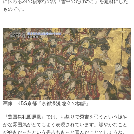
に伝わる24の親孝行の話『雪中のたけのこ』を題材にした
ものです。
画像：KBS京都『京都浪漫 悠久の物語』
『豊国祭礼図屏風』では、お祭りで秀吉を弔うという賑や
かな雰囲気がとてもよく表現されています。賑やかなこと
が好きだったという秀吉もきっと喜んだことでしょうね。