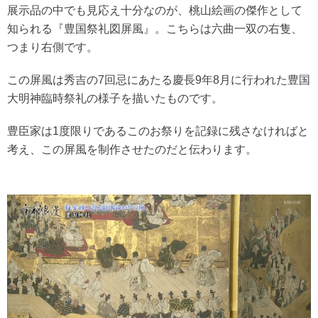
展示品の中でも見応え十分なのが、桃山絵画の傑作として
知られる『豊国祭礼図屏風』。こちらは六曲一双の右隻、
つまり右側です。
この屏風は秀吉の7回忌にあたる慶長9年8月に行われた豊国
大明神臨時祭礼の様子を描いたものです。
豊臣家は1度限りであるこのお祭りを記録に残さなければと
考え、この屏風を制作させたのだと伝わります。