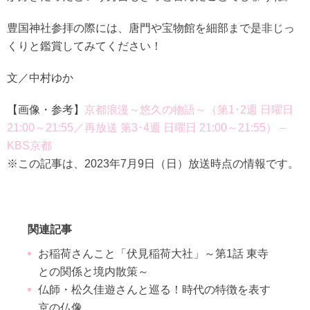
豊国神社参拝の際には、唐門や宝物館を細部まで是非じっ
くりと鑑賞してみてください！
文／中村ゆか
【画像・参考】
京都浪漫～悠久の物語～（第1･2週 日曜日
21:00～21:55／再放送 第3･4週 日曜日 21:00～21:55） –
KBS京都
※この記事は、2023年7月9日（日）放送時点の情報です。
関連記事
お稲荷さんこと「伏見稲荷大社」～第1話 東寺
との関係と境内散策～
仏師・松久佳遊さんと巡る！時代の特徴を表す
京の仏像