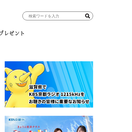
検
索
ワ
プレゼント
ー
ド
を
入
力