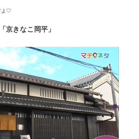
すよ♡
店「京きなこ岡平」