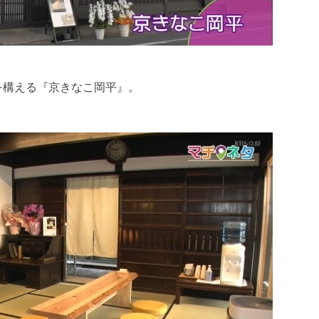
を構える『京きなこ岡平』。