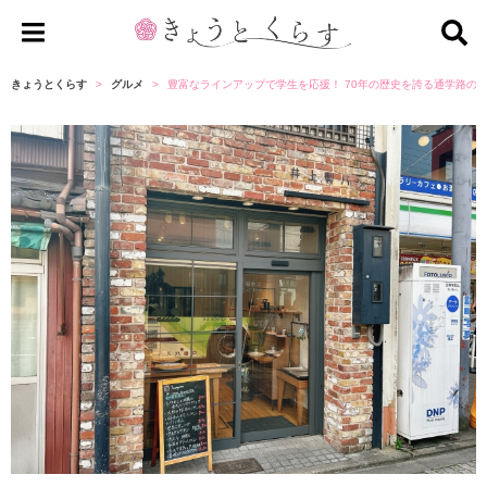
き
ょ
きょうとくらす
グルメ
豊富なラインアップで学生を応援！ 70年の歴史を誇る通学路の
う
と
く
ら
す