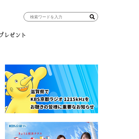
検
索
ワ
プレゼント
ー
ド
を
入
力