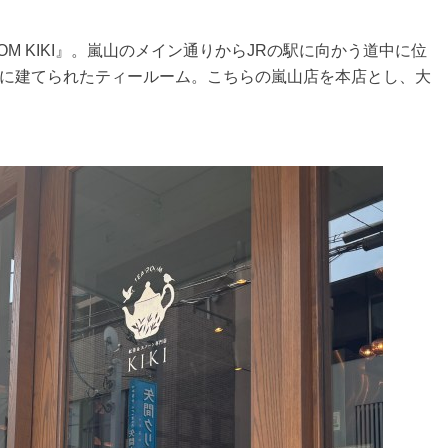
OOM KIKI』。嵐山のメイン通りからJRの駅に向かう道中に位
地に建てられたティールーム。こちらの嵐山店を本店とし、大