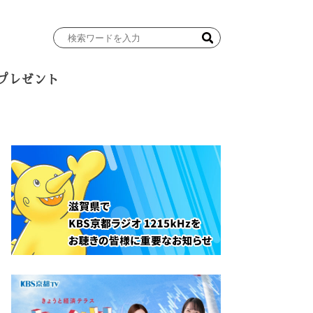
検
索
ワ
プレゼント
ー
ド
を
入
力