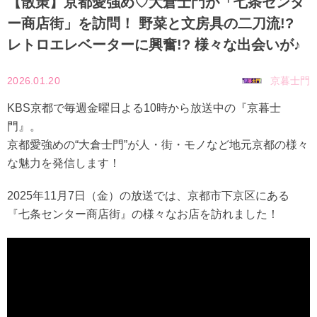
【散策】京都愛強め♡大倉士門が「七条センタ
ー商店街」を訪問！ 野菜と文房具の二刀流!?
レトロエレベーターに興奮!? 様々な出会いが♪
2026.01.20
京暮士門
KBS京都で毎週金曜日よる10時から放送中の『京暮士
門』。
京都愛強めの“大倉士門”が人・街・モノなど地元京都の様々
な魅力を発信します！
2025年11月7日（金）の放送では、京都市下京区にある
『七条センター商店街』の様々なお店を訪れました！