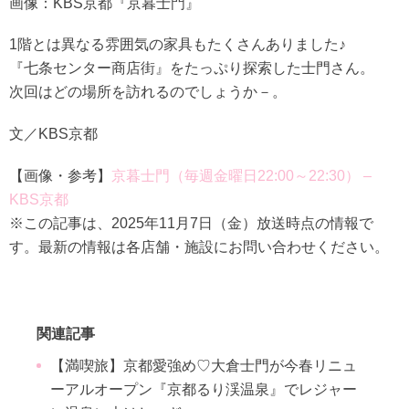
画像：KBS京都『京暮士門』
1階とは異なる雰囲気の家具もたくさんありました♪
『七条センター商店街』をたっぷり探索した士門さん。
次回はどの場所を訪れるのでしょうか－。
文／KBS京都
【画像・参考】
京暮士門（毎週金曜日22:00～22:30） –
KBS京都
※この記事は、2025年11月7日（金）放送時点の情報で
す。最新の情報は各店舗・施設にお問い合わせください。
関連記事
【満喫旅】京都愛強め♡大倉士門が今春リニュ
ーアルオープン『京都るり渓温泉』でレジャー