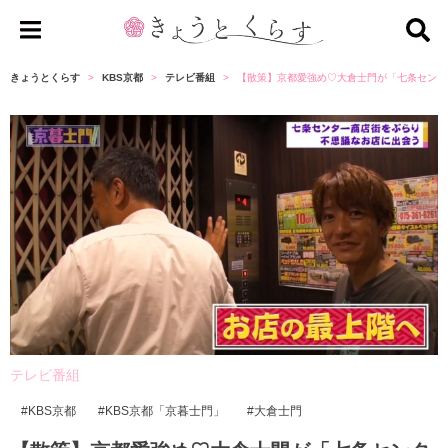
き
ょ
きょうとくらす
KBS京都
テレビ番組
【散策】京都愛強め♡大倉士門が「七条センター
う
と
く
ら
す
テレビ番組
KBS京都
KBS京都「京暮士門」
大倉士門