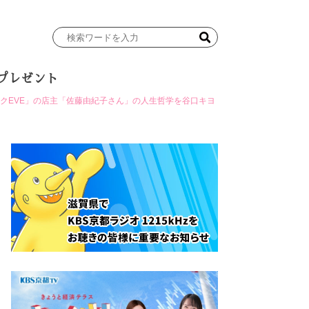
検
索
ワ
プレゼント
ー
ド
ックEVE」の店主「佐藤由紀子さん」の人生哲学を谷口キヨ
を
入
力