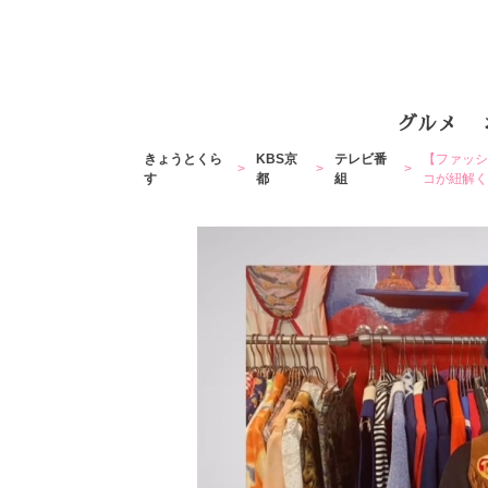
グルメ
きょうとくら
KBS京
テレビ番
【ファッシ
す
都
組
コが紐解