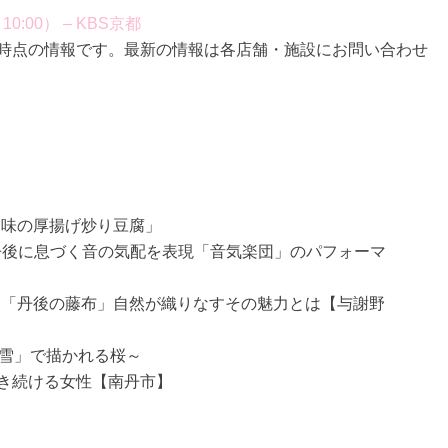
:00） – KBS京都
放送時点の情報です。最新の情報は各店舗・施設にお問い合わせ
ー味の厚揚げ炒り豆腐」
 丹後に息づく音の気配を表現「音気楽団」のパフォーマ
ぐ「丹後の藤布」自然が織りなすその魅力とは【与謝野
細雪」で描かれる桜～
描き続ける女性【南丹市】