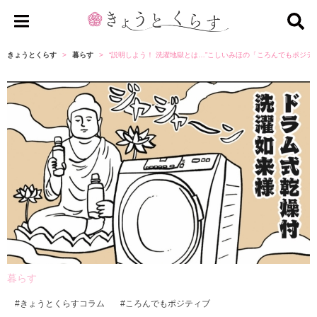
き
ょ
きょうとくらす
暮らす
“説明しよう！ 洗濯地獄とは…”こしいみほの「ころんでもポジ
う
と
く
ら
す
暮らす
きょうとくらすコラム
ころんでもポジティブ