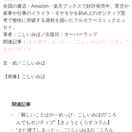
全国の書店・Amazon・楽天ブックスで好評発売中。育児や
家事や仕事のイライラ・モヤモヤを斜め上のポジティブ思
考で愉快に突破する過程を描いたフルカラーコミックエッ
セイ。
著者：こしいみほ／出版社：オーバーラップ
関連記事：
“また寝てしまった～…”こしいみほの「ころんで
もポジティブ」
文・絵／こしいみほ
【画像】こしいみほ
関連記事
「難しいことはや～めっぴ」こしいみほの“ころ
んでもポジティブ”【きょうとくらすコラム】
“また寝てしまった～…”こしいみほの「ころん