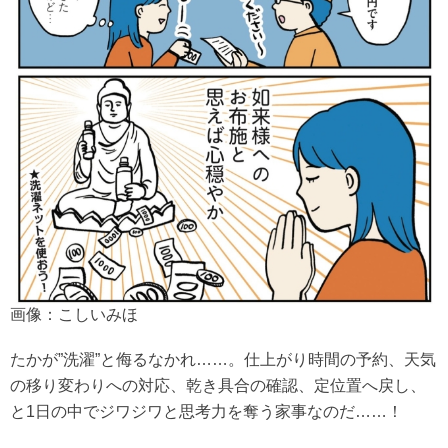
画像：こしいみほ
たかが”洗濯”と侮るなかれ……。仕上がり時間の予約、天気
の移り変わりへの対応、乾き具合の確認、定位置へ戻し、
と1日の中でジワジワと思考力を奪う家事なのだ……！